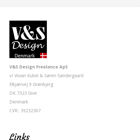
V&S Design Freelance ApS
v/ Vivian Kubel & Søren Søndergaard
Elkjærvej 9 Grønbjerg
DK 7323 Give
Denmark
CVR.: 39232367
Links