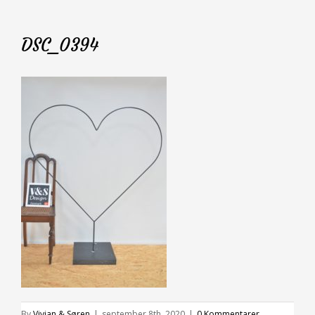
DSC_0394
By
Vivian & Søren
|
september 8th, 2020
|
0 Kommentarer