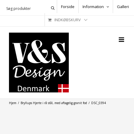
Skip
Forside
Information
Galleri
to
INDKØBSKURV
content
Hjem
/
Bryllups Hjerte i rå stål, med aftagelig granit fod
/
DSC_0394