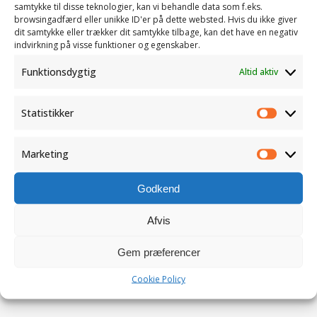
samtykke til disse teknologier, kan vi behandle data som f.eks.
browsingadfærd eller unikke ID'er på dette websted. Hvis du ikke giver
dit samtykke eller trækker dit samtykke tilbage, kan det have en negativ
indvirkning på visse funktioner og egenskaber.
Funktionsdygtig
Altid aktiv
Statistikker
Statistik
Gem mit navn, e-mail og websted i denne browser for
næste gang jeg kommenterer
Marketing
Marketi
Godkend
Afvis
Gem præferencer
Cookie Policy