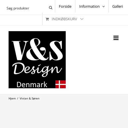
Skip
Forside
Information
Galleri
to
INDKØBSKURV
content
Hjem
/
Vivian & Søren