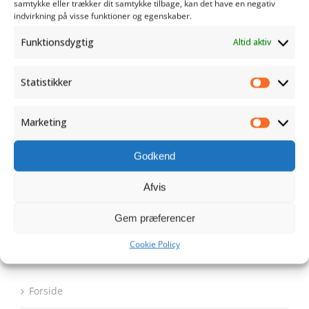
samtykke eller trækker dit samtykke tilbage, kan det have en negativ
indvirkning på visse funktioner og egenskaber.
Funktionsdygtig
Altid aktiv
Statistikker
Statistik
V&S Design Freelance ApS
v/ Vivian Kubel & Søren Søndergaard
Marketing
Elkjærvej 9 Grønbjerg
Marketi
DK 7323 Give
Godkend
Denmark
Afvis
CVR.: 39232367
Gem præferencer
Links
Cookie Policy
Forside