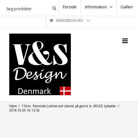
Skip
Forside
Information
Galleri
to
INDKØBSKURV
content
Hjem
/
110cm. Pyramide Juletræ sort lakeret på granit m. 80LED lyskæde.
/
2018-10-29 16.13.36