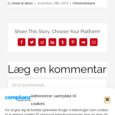
By
Vivian & Søren
|
november 29th, 2018
|
0 Kommentarer
Share This Story, Choose Your Platform!
Facebook
Twitter
Reddit
LinkedIn
Tumblr
Pinterest
Vk
E-
mail
Læg en kommentar
Comment
Administrer samtykke til
cookies
For at give dig de bedste oplevelser bruger vi teknologier som cookies
til at gemme og/eller få adgang til enhedsoplysninger. Hvis du giver dit