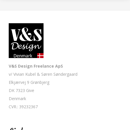
V&S Design Freelance ApS
v/ Vivian Kubel & Søren Søndergaard
Elkjærvej 9 Grønbjerg
DK 7323 Give
Denmark
CVR.: 39232367