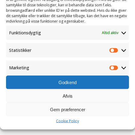
samtykke til disse teknologier, kan vi behandle data som f.eks.
browsingadfærd eller unikke ID'er på dette websted. Hvis du ikke giver
dit samtykke eller trækker dit samtykke tilbage, kan det have en negativ
indvirkning på visse funktioner og egenskaber.
Funktionsdygtig
Altid aktiv
Statistikker
Statistik
Gem mit navn, e-mail og websted i denne browser for
Marketing
næste gang jeg kommenterer
Marketi
Godkend
Afvis
Gem præferencer
Cookie Policy