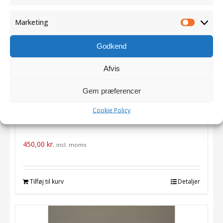
Marketing
Marketi
Godkend
Afvis
Hjerter – mini i sæt sort lakeret
Gem præferencer
på granit m. Batterilyskæder
Cookie Policy
450,00
kr.
incl. moms
Tilføj til kurv
Detaljer