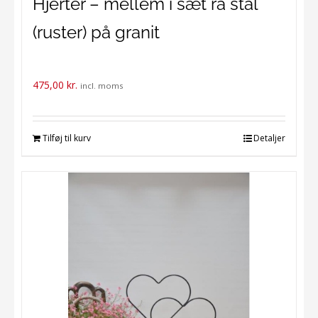
Hjerter – mellem i sæt rå stål
(ruster) på granit
475,00
kr.
incl. moms
Tilføj til kurv
Detaljer