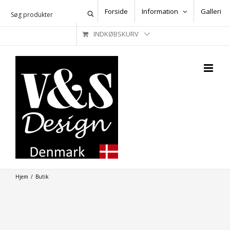
Skip
Forside
Information
Galleri
to
INDKØBSKURV
content
Hjem
/
Butik