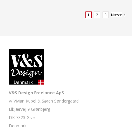
1
2
3
Næste
V&S Design Freelance ApS
v/ Vivian Kubel & Søren Søndergaard
Elkjærvej 9 Grønbjerg
DK 7323 Give
Denmark