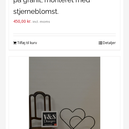
stjerneblomst.
450,00
kr.
incl. moms
Tilføj til kurv
Detaljer