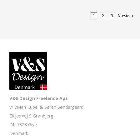
1
2
3
Næste
V&S Design Freelance ApS
v/ Vivian Kubel & Søren Søndergaard
Elkjærvej 9 Grønbjerg
DK 7323 Give
Denmark