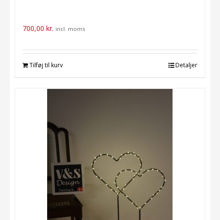
700,00
kr.
incl. moms
Tilføj til kurv
Detaljer