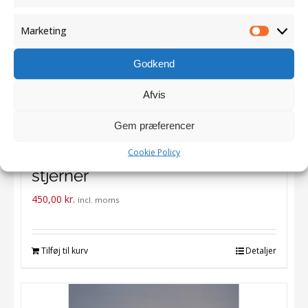
Marketing
Marketi
Godkend
Afvis
Stjerner – mini i sæt – sort
Gem præferencer
lakeret på granit, monteret med
Cookie Policy
stjerner
450,00
kr.
incl. moms
Tilføj til kurv
Detaljer