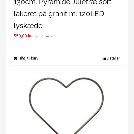
130cm. Pyramide Juletræ sort
lakeret på granit m. 120LED
lyskæde
550,00
kr.
incl. moms
Tilføj til kurv
Detaljer