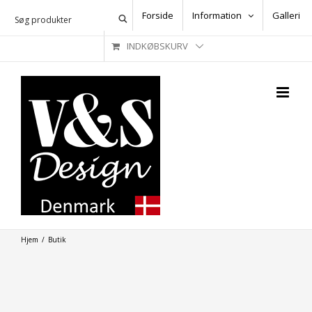
Skip
Forside
Information
Galleri
to
INDKØBSKURV
content
Hjem
/
Butik