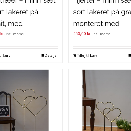
træer – mini i sæt
Hjerter – mini i sæ
rt lakeret på
sort lakeret på gra
it, med
monteret med
0
kr.
450,00
kr.
erilyskæder
stjerneblomst.
incl. moms
incl. moms
teret.
til kurv
Detaljer
Tilføj til kurv