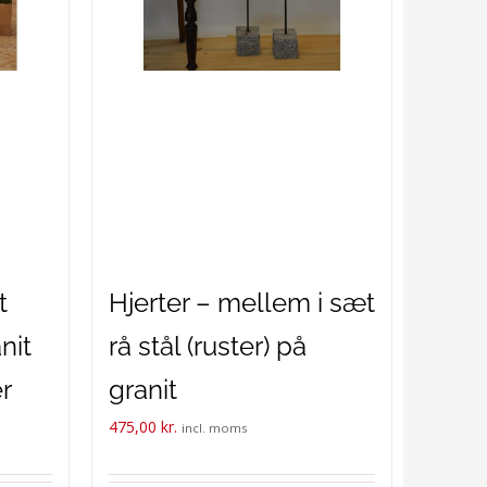
t
Hjerter – mellem i sæt
nit
rå stål (ruster) på
r
granit
475,00
kr.
incl. moms