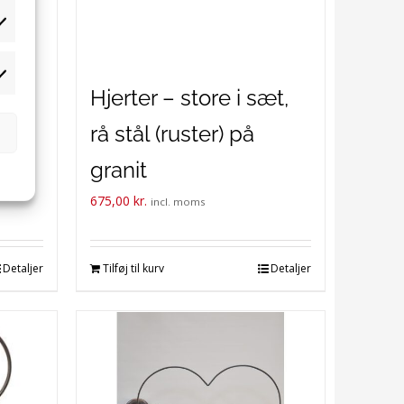
tistikker
rketing
æt
Hjerter – store i sæt,
nit
rå stål (ruster) på
granit
675,00
kr.
incl. moms
Detaljer
Tilføj til kurv
Detaljer