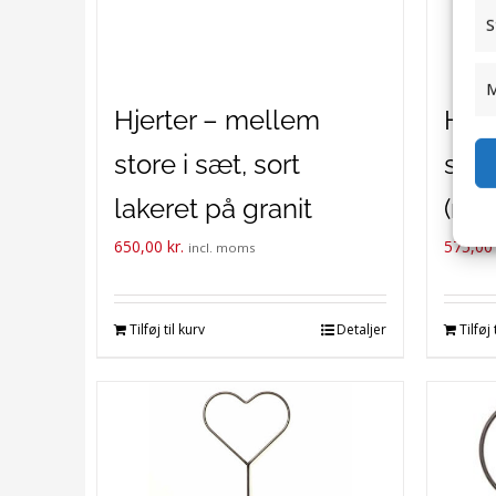
S
M
Hjerter – mellem
Hjer
store i sæt, sort
store
lakeret på granit
(rus
650,00
kr.
575,0
incl. moms
Tilføj til kurv
Detaljer
Tilføj 