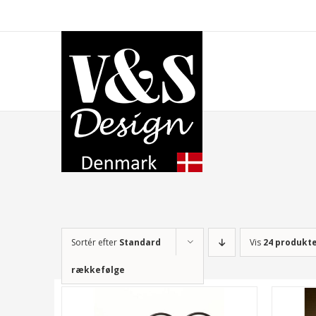
Skip
to
content
Sortér efter
Standard
Vis
24 produkt
rækkefølge