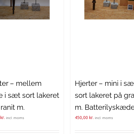
ter – mellem
Hjerter – mini i sæ
e i sæt sort lakeret
sort lakeret på gra
ranit m.
m. Batterilyskæde
0
kr.
450,00
kr.
erilyskæder.
incl. moms
incl. moms