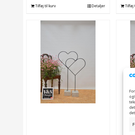
Tilføj til kurv
Detaljer
Tilføj 
For
og/
tek
det
det
F