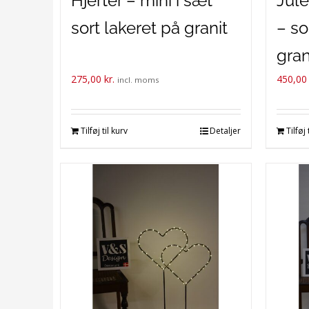
Hjerter – mini i sæt
Jule
sort lakeret på granit
– so
gran
275,00
kr.
450,0
batt
incl. moms
mon
Tilføj til kurv
Detaljer
Tilføj 