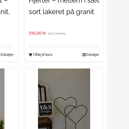
t –
Hjerter – mellem i sæt
nit,
sort lakeret på granit
550,00
kr.
incl. moms
Detaljer
Tilføj til kurv
Detaljer