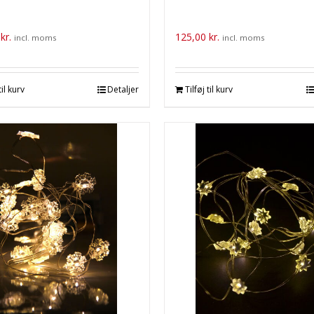
0
kr.
125,00
kr.
incl. moms
incl. moms
til kurv
Detaljer
Tilføj til kurv