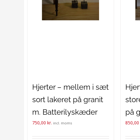
Hjerter – mellem i sæt
Hjer
sort lakeret på granit
stor
m. Batterilyskæder
på g
750,00
kr.
850,0
Batt
incl. moms