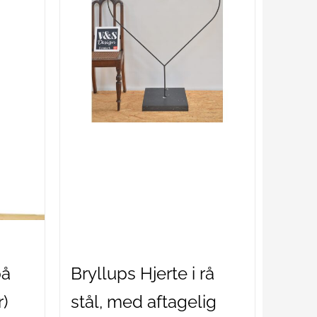
på
Bryllups Hjerte i rå
r)
stål, med aftagelig