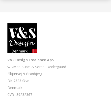
V&S Design Freelance ApS
v/ Vivian Kubel & Søren Søndergaard
Elkjærvej 9 Grønbjerg
DK 7323 Give
Denmark
CVR.: 39232367