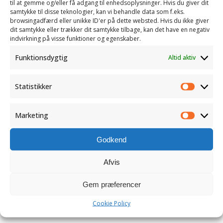
til at gemme og/eller få adgang til enhedsoplysninger. Hvis du giver dit
samtykke til disse teknologier, kan vi behandle data som f.eks.
browsingadfærd eller unikke ID'er på dette websted. Hvis du ikke giver
dit samtykke eller trækker dit samtykke tilbage, kan det have en negativ
indvirkning på visse funktioner og egenskaber.
Funktionsdygtig
Altid aktiv
Statistikker
Statistik
Gem mit navn, e-mail og websted i denne browser for
Marketing
Marketi
næste gang jeg kommenterer
Godkend
Afvis
Gem præferencer
Cookie Policy