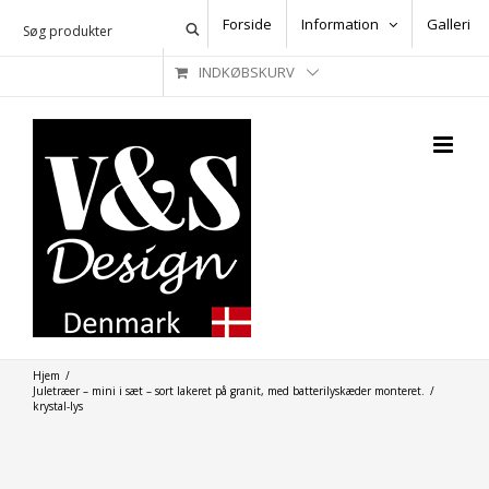
Skip
Forside
Information
Galleri
to
INDKØBSKURV
content
Hjem
/
Juletræer – mini i sæt – sort lakeret på granit, med batterilyskæder monteret.
/
krystal-lys