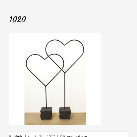
1020
By
Niels
|
marts 7th, 2017
|
0 Kommentarer