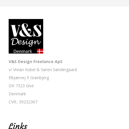
V&S Design Freelance ApS
v/ Vivian Kubel & Søren Søndergaard
Elkjærvej 9 Grønbjerg
DK 7323 Give
Denmark
CVR.: 39232367
Links