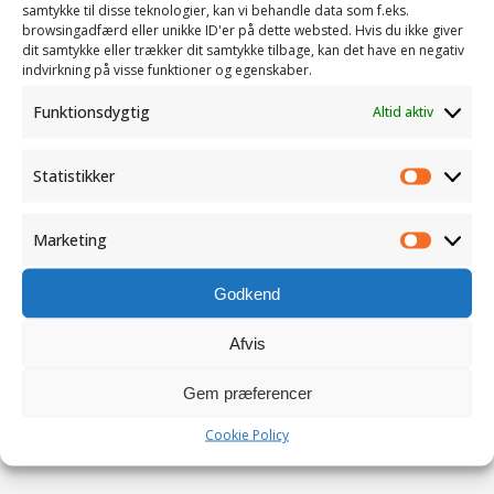
samtykke til disse teknologier, kan vi behandle data som f.eks.
browsingadfærd eller unikke ID'er på dette websted. Hvis du ikke giver
dit samtykke eller trækker dit samtykke tilbage, kan det have en negativ
indvirkning på visse funktioner og egenskaber.
Funktionsdygtig
Altid aktiv
Statistikker
Statistik
Gem mit navn, e-mail og websted i denne browser for
næste gang jeg kommenterer
Marketing
Marketi
Godkend
Afvis
Gem præferencer
Cookie Policy