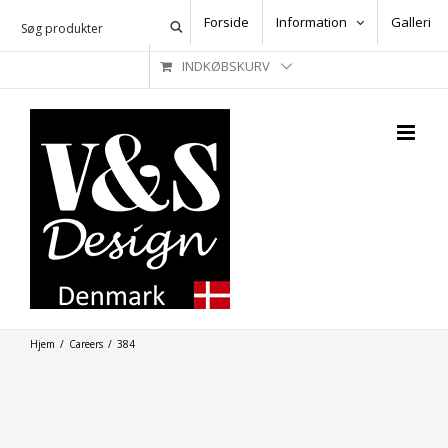
Skip
Forside
Information
Galleri
to
INDKØBSKURV
content
Hjem
/
Careers
/
384