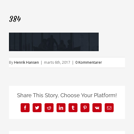
384
By
Henrik Hansen
|
marts 6th, 2017
|
0 Kommentarer
Share This Story, Choose Your Platform!
Facebook
Twitter
Reddit
LinkedIn
Tumblr
Pinterest
Vk
E-
mail