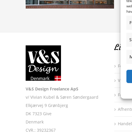
tek
web
hav
F
S
Link
M
Forsid
V&S De
V&S Design Freelance ApS
Forsen
v/ Vivian Kubel & Søren Søndergaard
Elkjærvej 9 Grønbjerg
Afhent
DK 7323 Give
Denmark
Handel
CVR.: 39232367