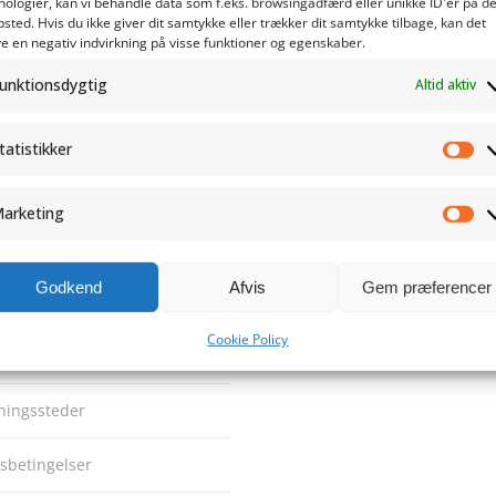
nologier, kan vi behandle data som f.eks. browsingadfærd eller unikke ID'er på de
sted. Hvis du ikke giver dit samtykke eller trækker dit samtykke tilbage, kan det
e en negativ indvirkning på visse funktioner og egenskaber.
unktionsdygtig
Altid aktiv
tatistikker
Sta
s
arketing
Ma
e
Godkend
Afvis
Gem præferencer
sign
Cookie Policy
delse & Transport
ningssteder
sbetingelser