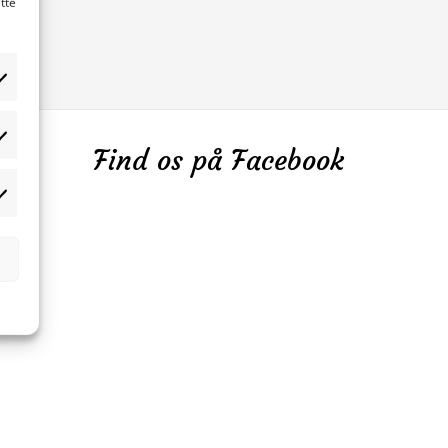
tte
tistikker
Find os på Facebook
rketing