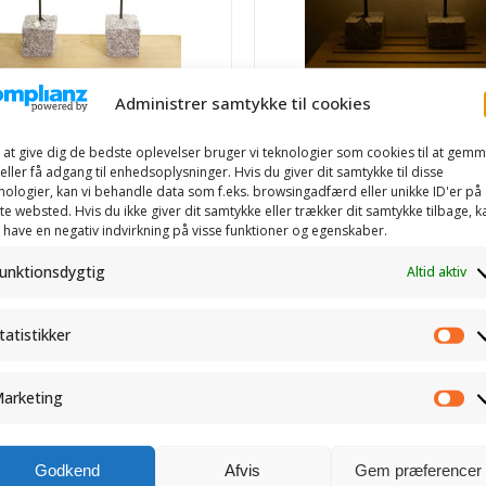
Administrer samtykke til cookies
 at give dig de bedste oplevelser bruger vi teknologier som cookies til at gem
eller få adgang til enhedsoplysninger. Hvis du giver dit samtykke til disse
nologier, kan vi behandle data som f.eks. browsingadfærd eller unikke ID'er på
te websted. Hvis du ikke giver dit samtykke eller trækker dit samtykke tilbage, k
 have en negativ indvirkning på visse funktioner og egenskaber.
unktionsdygtig
Altid aktiv
rne – mellem i
Stjerner – mini i s
tatistikker
sort lakeret på
sort lakeret på gra
Sta
it
monteret med
arketing
Ma
0
kr.
450,00
kr.
stjerner
incl. moms
incl. moms
Godkend
Afvis
Gem præferencer