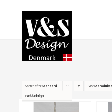
Skip
to
content
Sortér efter
Standard
Vis
12 produkt
rækkefølge