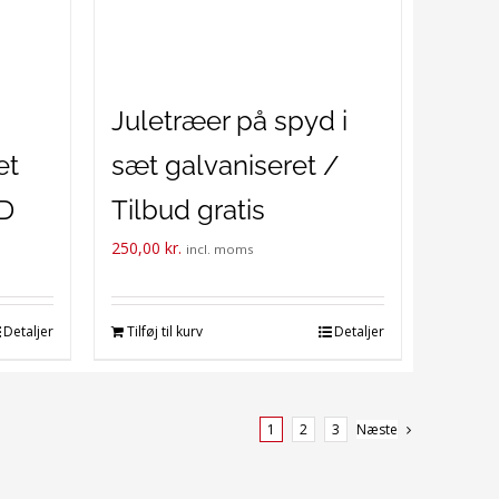
Juletræer på spyd i
et
sæt galvaniseret /
ED
Tilbud gratis
250,00
kr.
forsendelse i DK.
incl. moms
Detaljer
Tilføj til kurv
Detaljer
1
2
3
Næste