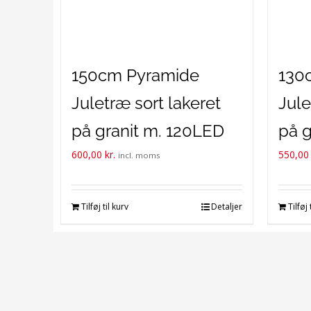
150cm Pyramide
130
Juletræ sort lakeret
Jule
på granit m. 120LED
på g
600,00
kr.
550,0
lyskæde
lys
incl. moms
Tilføj til kurv
Detaljer
Tilføj 