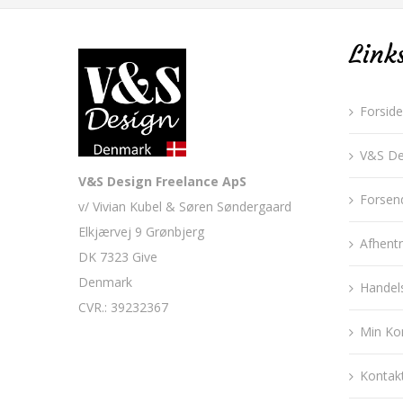
Link
Forside
V&S De
V&S Design Freelance ApS
Forsen
v/ Vivian Kubel & Søren Søndergaard
Elkjærvej 9 Grønbjerg
Afhent
DK 7323 Give
Denmark
Handels
CVR.: 39232367
Min Ko
Kontak