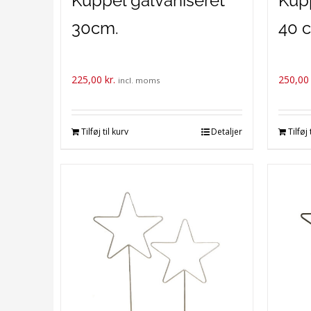
Kuppel galvaniseret
Kupp
30cm.
40 
225,00
kr.
250,0
incl. moms
Tilføj til kurv
Detaljer
Tilføj 