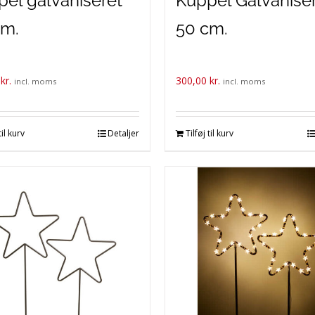
el galvaniseret
Kuppel Galvanise
cm.
50 cm.
0
kr.
300,00
kr.
incl. moms
incl. moms
til kurv
Detaljer
Tilføj til kurv