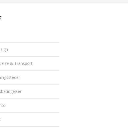
s
sign
delse & Transport
ningssteder
betingelser
nto
t