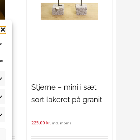
me
an
æt –
Stjerne – mini i sæt
nit,
sort lakeret på granit
tistikker
rketing
225,00
kr.
incl. moms