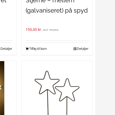
ret
Stjerne – mellem
(galvaniseret) på spyd
150,00
kr.
incl. moms
Detaljer
Tilføj til kurv
Detaljer