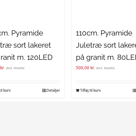
cm. Pyramide
110cm. Pyramide
træ sort lakeret
Juletræ sort laker
ranit m. 120LED
på granit m. 80L
0
kr.
500,00
kr.
kæde
lyskæde.
incl. moms
incl. moms
til kurv
Detaljer
Tilføj til kurv