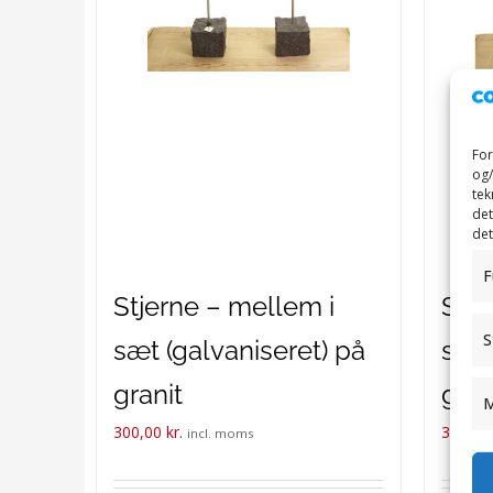
For
og/
tek
det
det
F
Stjerne – mellem i
Stje
S
sæt (galvaniseret) på
sæt 
granit
gran
M
300,00
kr.
300,0
incl. moms