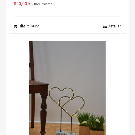
850,00
kr.
incl. moms
Tilføj til kurv
Detaljer