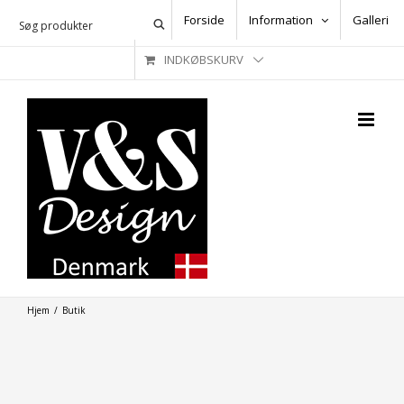
Skip
Forside
Information
Galleri
to
INDKØBSKURV
content
Hjem
/
Butik