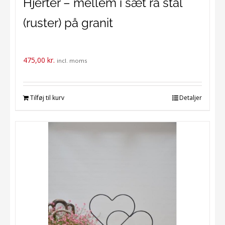
Hjerter – mellem i sæt rå stål
(ruster) på granit
475,00
kr.
incl. moms
Tilføj til kurv
Detaljer