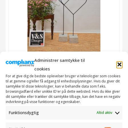
Administrer samtykke til
cookies
For at give dig de bedste oplevelser bruger vi teknologier som cookies
Hjerter – mellem store i sæt,
til at gemme og/eller få adgang til enhedsoplysninger. Hvis du giver dit
samtykke til disse teknologier, kan vi behandle data som f.eks.
sort lakeret på granit
browsingadfærd eller unikke ID'er på dette websted. Hvis du ikke giver
dit samtykke eller trækker dit samtykke tilbage, kan det have en negativ
indvirkning på visse funktioner og egenskaber.
Funktionsdygtig
Altid aktiv
650,00
kr.
incl. moms