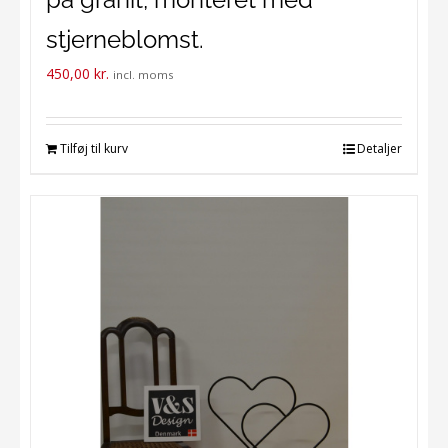
stjerneblomst.
450,00
kr.
incl. moms
Tilføj til kurv
Detaljer